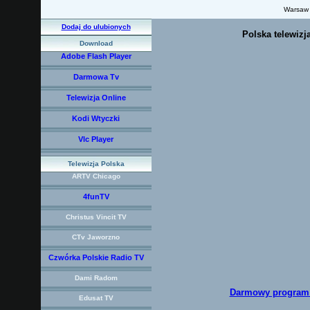
Warsaw
Dodaj do ulubionych
Polska telewizj
Download
Adobe Flash Player
Darmowa Tv
Telewizja Online
Kodi Wtyczki
Vlc Player
Telewizja Polska
ARTV Chicago
4funTV
Christus Vincit TV
CTv Jaworzno
Czwórka Polskie Radio TV
Dami Radom
Darmowy program d
Edusat TV