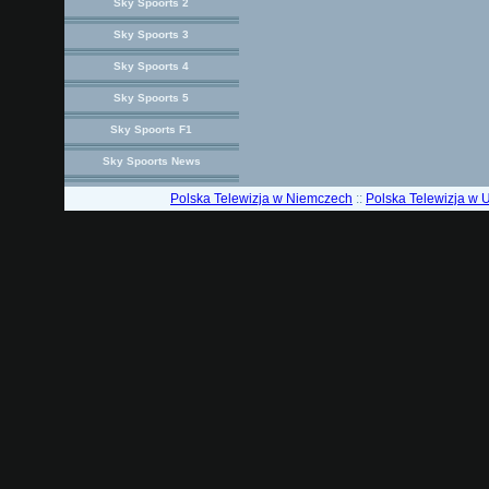
Sky Spoorts 2
Sky Spoorts 3
Sky Spoorts 4
Sky Spoorts 5
Sky Spoorts F1
Sky Spoorts News
Polska Telewizja w Niemczech
::
Polska Telewizja w 