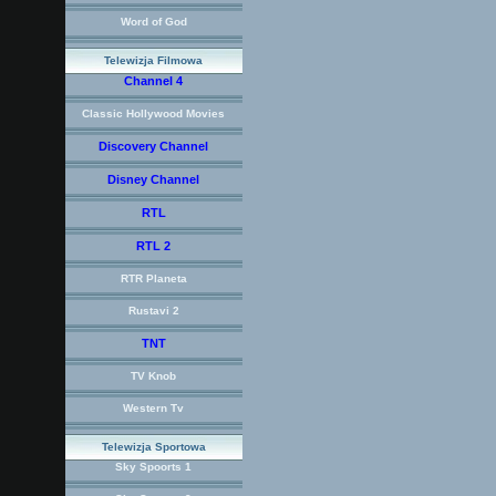
Word of God
Telewizja Filmowa
Channel 4
Classic Hollywood Movies
Discovery Channel
Disney Channel
RTL
RTL 2
RTR Planeta
Rustavi 2
TNT
TV Knob
Western Tv
Telewizja Sportowa
Sky Spoorts 1