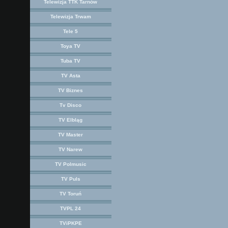
Telewizja TTK Tarnów
Telewizja Trwam
Tele 5
Toya TV
Tuba TV
TV Asta
TV Biznes
Tv Disco
TV Elbląg
TV Master
TV Narew
TV Polmusic
TV Puls
TV Toruń
TVPL 24
TViPKPE