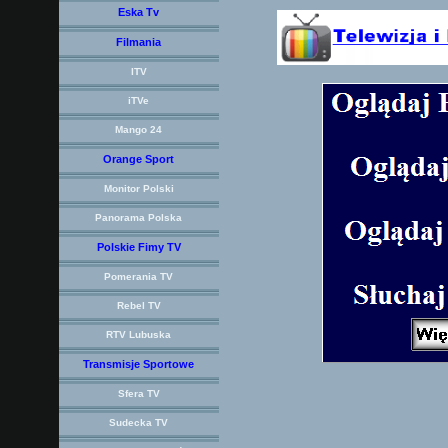
Eska Tv
Filmania
ITV
iTVe
Mango 24
Orange Sport
Monitor Polski
Panorama Polska
Polskie Fimy TV
Pomerania TV
Rebel TV
RTV Lubuska
Transmisje Sportowe
Sfera TV
Sudecka TV