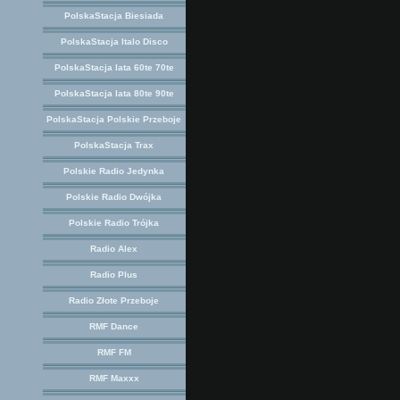
PolskaStacja Biesiada
PolskaStacja Italo Disco
PolskaStacja lata 60te 70te
PolskaStacja lata 80te 90te
PolskaStacja Polskie Przeboje
PolskaStacja Trax
Polskie Radio Jedynka
Polskie Radio Dwójka
Polskie Radio Trójka
Radio Alex
Radio Plus
Radio Złote Przeboje
RMF Dance
RMF FM
RMF Maxxx