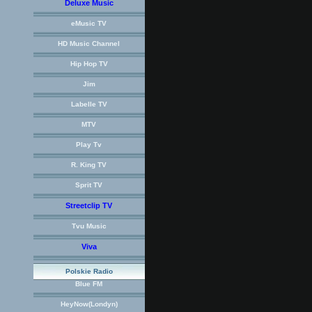
Deluxe Music
eMusic TV
HD Music Channel
Hip Hop TV
Jim
Labelle TV
MTV
Play Tv
R. King TV
Sprit TV
Streetclip TV
Tvu Music
Viva
Polskie Radio
Blue FM
HeyNow(Londyn)