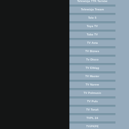
Telewizja TTK Tarnów
Telewizja Trwam
Tele 5
Toya TV
Tuba TV
TV Asta
TV Biznes
Tv Disco
TV Elbląg
TV Master
TV Narew
TV Polmusic
TV Puls
TV Toruń
TVPL 24
TViPKPE