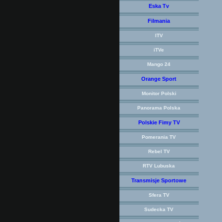
Eska Tv
Filmania
ITV
iTVe
Mango 24
Orange Sport
Monitor Polski
Panorama Polska
Polskie Fimy TV
Pomerania TV
Rebel TV
RTV Lubuska
Transmisje Sportowe
Sfera TV
Sudecka TV