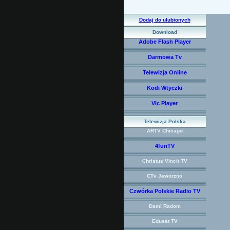
Dodaj do ulubionych
Download
Adobe Flash Player
Darmowa Tv
Telewizja Online
Kodi Wtyczki
Vlc Player
Telewizja Polska
ARTV Chicago
4funTV
Christus Vincit TV
CTv Jaworzno
Czwórka Polskie Radio TV
Dami Radom
Edusat TV