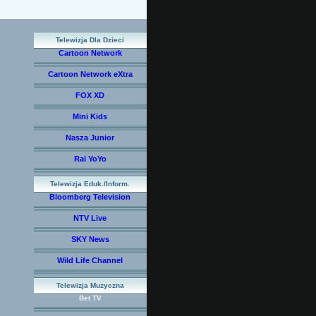
Telewizja Dla Dzieci
Cartoon Network
Cartoon Network eXtra
FOX XD
Mini Kids
Nasza Junior
Rai YoYo
Telewizja Eduk./Inform.
Bloomberg Television
NTV Live
SKY News
Wild Life Channel
Telewizja Muzyczna
Bet TV