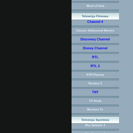
Word of God
Telewizja Filmowa
Channel 4
Classic Hollywood Movies
Discovery Channel
Disney Channel
RTL
RTL 2
RTR Planeta
Rustavi 2
TNT
TV Knob
Western Tv
Telewizja Sportowa
Sky Spoorts 1