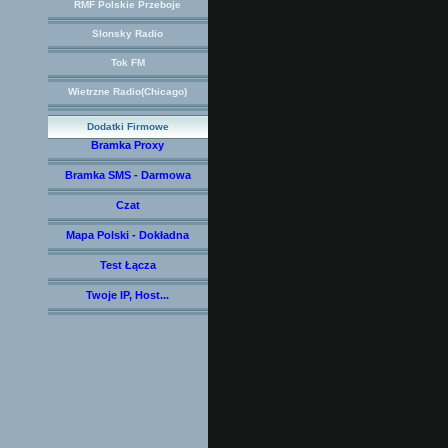
RMF Polskie Przeboje
Slonsky Radio
Tok FM
Wietrzne Radio(Chicago)
Dodatki Firmowe
Bramka Proxy
Bramka SMS - Darmowa
Czat
Mapa Polski - Dokładna
Test Łącza
Twoje IP, Host...