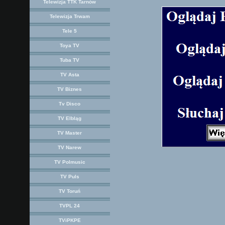
Telewizja TTK Tarnów
Telewizja Trwam
Tele 5
Toya TV
Tuba TV
TV Asta
TV Biznes
Tv Disco
TV Elbląg
TV Master
TV Narew
TV Polmusic
TV Puls
TV Toruń
TVPL 24
TViPKPE