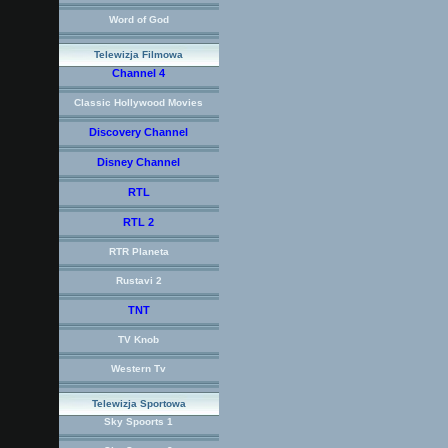
Word of God
Telewizja Filmowa
Channel 4
Classic Hollywood Movies
Discovery Channel
Disney Channel
RTL
RTL 2
RTR Planeta
Rustavi 2
TNT
TV Knob
Western Tv
Telewizja Sportowa
Sky Spoorts 1