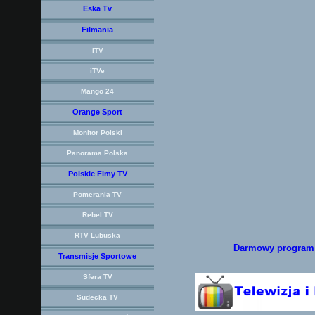
Eska Tv
Filmania
ITV
iTVe
Mango 24
Orange Sport
Monitor Polski
Panorama Polska
Polskie Fimy TV
Pomerania TV
Rebel TV
RTV Lubuska
Darmowy program d
Transmisje Sportowe
Sfera TV
Sudecka TV