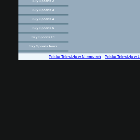
Sky Spoorts 2
Sky Spoorts 3
Sky Spoorts 4
Sky Spoorts 5
Sky Spoorts F1
Sky Spoorts News
Polska Telewizja w Niemczech
::
Polska Telewizja w 