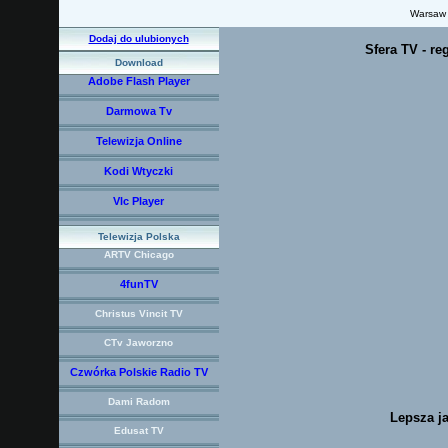
Warsaw
Dodaj do ulubionych
Sfera TV - re
Download
Adobe Flash Player
Darmowa Tv
Telewizja Online
Kodi Wtyczki
Vlc Player
Telewizja Polska
ARTV Chicago
4funTV
Christus Vincit TV
CTv Jaworzno
Czwórka Polskie Radio TV
Dami Radom
Lepsza ja
Edusat TV