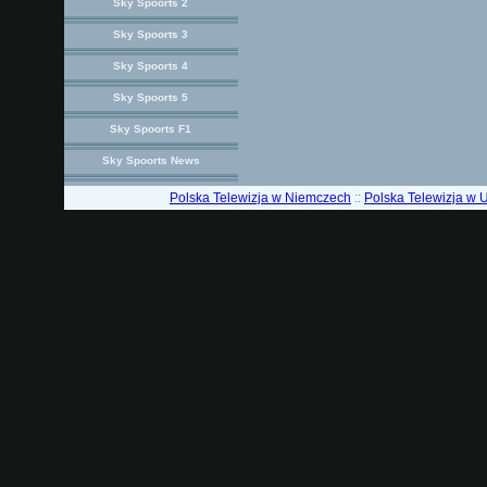
Sky Spoorts 2
Sky Spoorts 3
Sky Spoorts 4
Sky Spoorts 5
Sky Spoorts F1
Sky Spoorts News
Polska Telewizja w Niemczech
::
Polska Telewizja w 