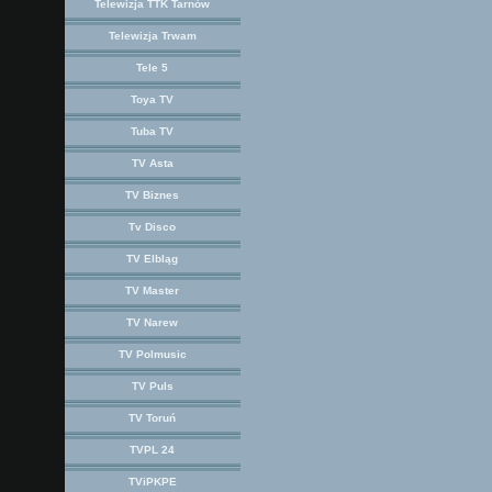
Telewizja TTK Tarnów
Telewizja Trwam
Tele 5
Toya TV
Tuba TV
TV Asta
TV Biznes
Tv Disco
TV Elbląg
TV Master
TV Narew
TV Polmusic
TV Puls
TV Toruń
TVPL 24
TViPKPE