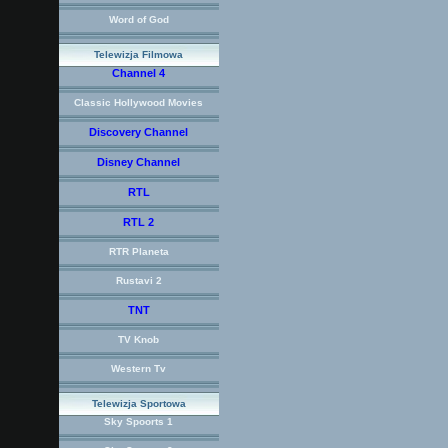
Word of God
Telewizja Filmowa
Channel 4
Classic Hollywood Movies
Discovery Channel
Disney Channel
RTL
RTL 2
RTR Planeta
Rustavi 2
TNT
TV Knob
Western Tv
Telewizja Sportowa
Sky Spoorts 1