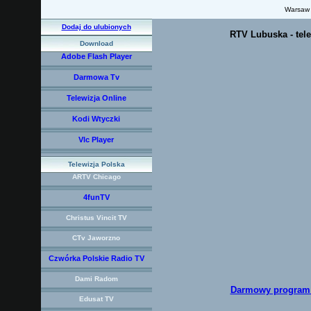
Warsaw
Dodaj do ulubionych
RTV Lubuska - tele
Download
Adobe Flash Player
Darmowa Tv
Telewizja Online
Kodi Wtyczki
Vlc Player
Telewizja Polska
ARTV Chicago
4funTV
Christus Vincit TV
CTv Jaworzno
Czwórka Polskie Radio TV
Dami Radom
Darmowy program d
Edusat TV