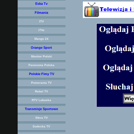
Eska Tv
Filmania
ITV
iTVe
Mango 24
Orange Sport
Monitor Polski
Panorama Polska
Polskie Fimy TV
Pomerania TV
Rebel TV
RTV Lubuska
Transmisje Sportowe
Sfera TV
Sudecka TV