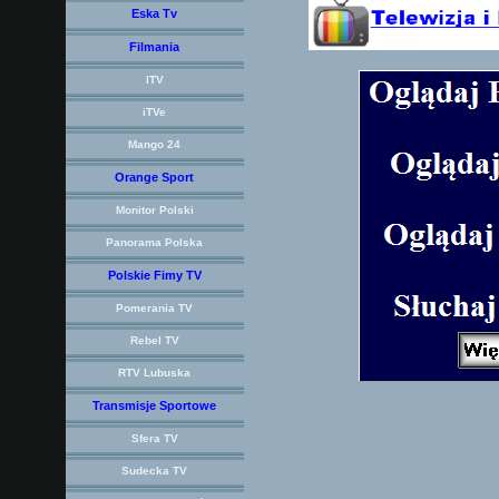
Eska Tv
Filmania
ITV
iTVe
Mango 24
Orange Sport
Monitor Polski
Panorama Polska
Polskie Fimy TV
Pomerania TV
Rebel TV
RTV Lubuska
Transmisje Sportowe
Sfera TV
Sudecka TV