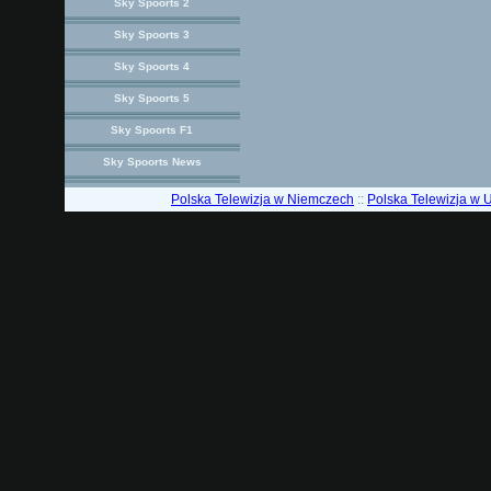
Sky Spoorts 2
Sky Spoorts 3
Sky Spoorts 4
Sky Spoorts 5
Sky Spoorts F1
Sky Spoorts News
Polska Telewizja w Niemczech
::
Polska Telewizja w 