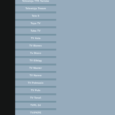
Telewizja TTK Tarnów
Telewizja Trwam
Tele 5
Toya TV
Tuba TV
TV Asta
TV Biznes
Tv Disco
TV Elbląg
TV Master
TV Narew
TV Polmusic
TV Puls
TV Toruń
TVPL 24
TViPKPE