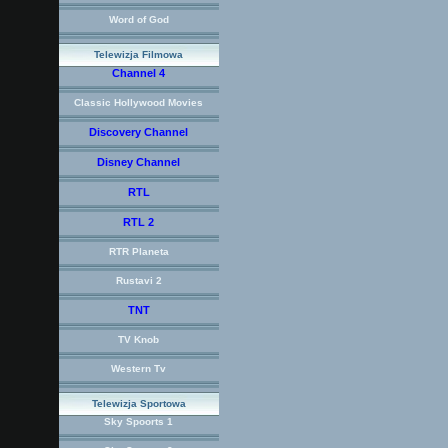
Word of God
Telewizja Filmowa
Channel 4
Classic Hollywood Movies
Discovery Channel
Disney Channel
RTL
RTL 2
RTR Planeta
Rustavi 2
TNT
TV Knob
Western Tv
Telewizja Sportowa
Sky Spoorts 1