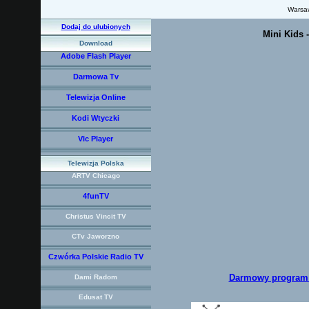
Warsa
Dodaj do ulubionych
Mini Kids -
Download
Adobe Flash Player
Darmowa Tv
Telewizja Online
Kodi Wtyczki
Vlc Player
Telewizja Polska
ARTV Chicago
4funTV
Christus Vincit TV
CTv Jaworzno
Czwórka Polskie Radio TV
Darmowy program d
Dami Radom
Edusat TV