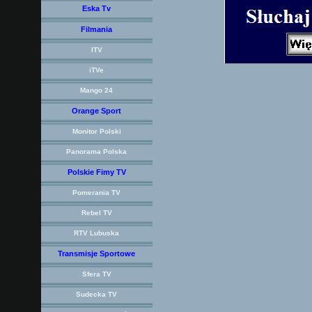
Eska Tv
Filmania
ITV
iTVe
Mango 24
Orange Sport
Monitor Polski
Panorama Polska
Polskie Fimy TV
Pomerania TV
Rebel TV
RTV Lubuska
Transmisje Sportowe
Sfera TV
Sudecka TV