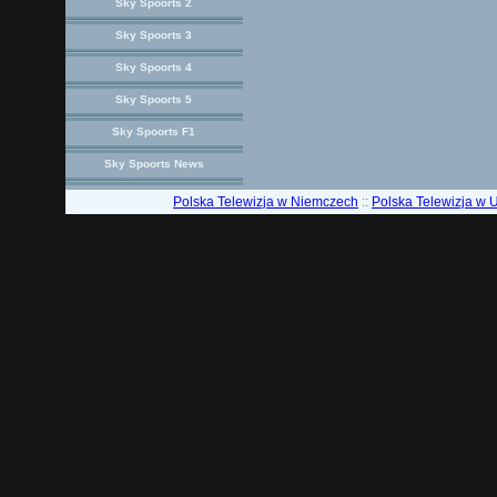
Sky Spoorts 2
Sky Spoorts 3
Sky Spoorts 4
Sky Spoorts 5
Sky Spoorts F1
Sky Spoorts News
Polska Telewizja w Niemczech
::
Polska Telewizja w 