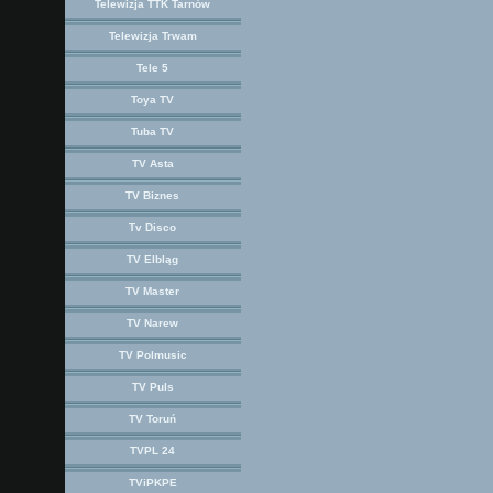
Telewizja TTK Tarnów
Telewizja Trwam
Tele 5
Toya TV
Tuba TV
TV Asta
TV Biznes
Tv Disco
TV Elbląg
TV Master
TV Narew
TV Polmusic
TV Puls
TV Toruń
TVPL 24
TViPKPE