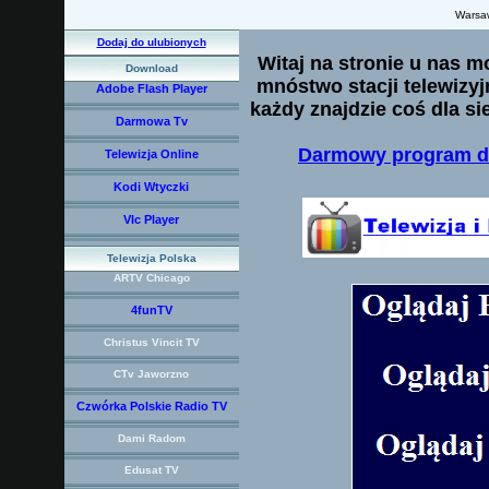
Warsa
Dodaj do ulubionych
Witaj na stronie u nas m
Download
mnóstwo stacji telewizy
Adobe Flash Player
każdy znajdzie coś dla sie
Darmowa Tv
Darmowy program do 
Telewizja Online
Kodi Wtyczki
Vlc Player
Telewizja Polska
ARTV Chicago
4funTV
Christus Vincit TV
CTv Jaworzno
Czwórka Polskie Radio TV
Dami Radom
Edusat TV