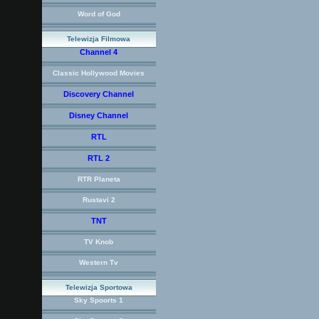
Word of God
Telewizja Filmowa
Channel 4
Classic Hollywood Movies
Discovery Channel
Disney Channel
RTL
RTL 2
RTR Planeta
Rustavi 2
TNT
TV Knob
Western Tv
Telewizja Sportowa
Sky Spoorts 1