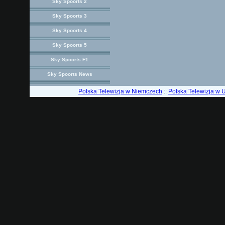
Sky Spoorts 2
Sky Spoorts 3
Sky Spoorts 4
Sky Spoorts 5
Sky Spoorts F1
Sky Spoorts News
Polska Telewizja w Niemczech
::
Polska Telewizja w 