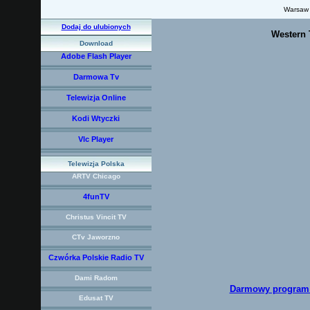
Warsaw
Dodaj do ulubionych
Western 
Download
Adobe Flash Player
Darmowa Tv
Telewizja Online
Kodi Wtyczki
Vlc Player
Telewizja Polska
ARTV Chicago
4funTV
Christus Vincit TV
CTv Jaworzno
Czwórka Polskie Radio TV
Dami Radom
Darmowy program d
Edusat TV