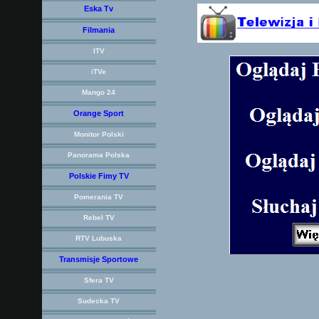
Eska Tv
Filmania
ITV
iTVe
Mango 24
Orange Sport
Monitor Polski
Panorama Polska
Polskie Fimy TV
Pomerania TV
Rebel TV
RTV Lubuska
Transmisje Sportowe
Sfera TV
Sudecka TV