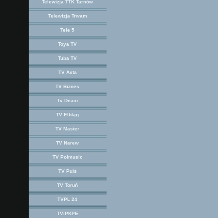
Telewizja TTK Tarnów
Telewizja Trwam
Tele 5
Toya TV
Tuba TV
TV Asta
TV Biznes
Tv Disco
TV Elbląg
TV Master
TV Narew
TV Polmusic
TV Puls
TV Toruń
TVPL 24
TViPKPE