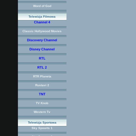
Word of God
Telewizja Filmowa
Channel 4
Classic Hollywood Movies
Discovery Channel
Disney Channel
RTL
RTL 2
RTR Planeta
Rustavi 2
TNT
TV Knob
Western Tv
Telewizja Sportowa
Sky Spoorts 1