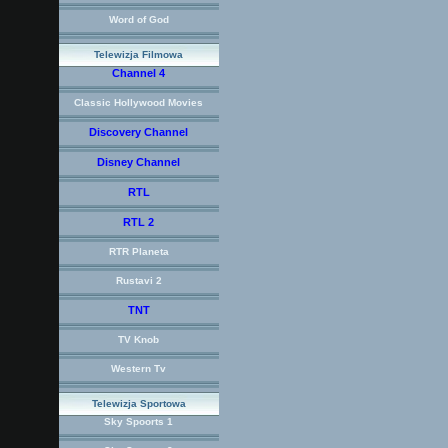
Word of God
Telewizja Filmowa
Channel 4
Classic Hollywood Movies
Discovery Channel
Disney Channel
RTL
RTL 2
RTR Planeta
Rustavi 2
TNT
TV Knob
Western Tv
Telewizja Sportowa
Sky Spoorts 1