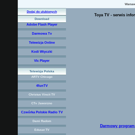
Warsaw
Dodaj do ulubionych
Toya TV - serwis info
Download
Adobe Flash Player
Darmowa Tv
Telewizja Online
Kodi Wtyczki
Vlc Player
Telewizja Polska
ARTV Chicago
4funTV
Christus Vincit TV
CTv Jaworzno
Czwórka Polskie Radio TV
Dami Radom
Darmowy program d
Edusat TV