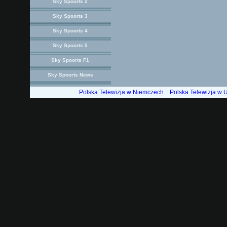
Sky Spoorts 2
Sky Spoorts 3
Sky Spoorts 4
Sky Spoorts 5
Sky Spoorts F1
Sky Spoorts News
Polska Telewizja w Niemczech
::
Polska Telewizja w 