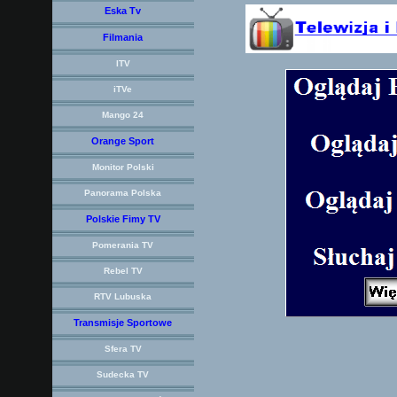
Eska Tv
Filmania
ITV
iTVe
Mango 24
Orange Sport
Monitor Polski
Panorama Polska
Polskie Fimy TV
Pomerania TV
Rebel TV
RTV Lubuska
Transmisje Sportowe
Sfera TV
Sudecka TV