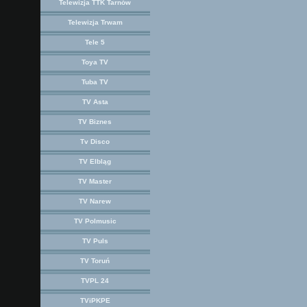
Telewizja TTK Tarnów
Telewizja Trwam
Tele 5
Toya TV
Tuba TV
TV Asta
TV Biznes
Tv Disco
TV Elbląg
TV Master
TV Narew
TV Polmusic
TV Puls
TV Toruń
TVPL 24
TViPKPE