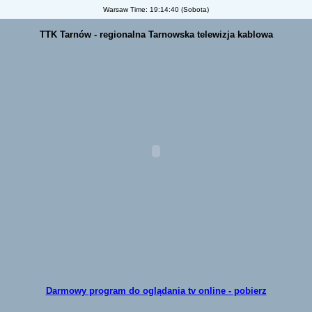
Warsaw Time:
19:14:40 (Sobota)
TTK Tarnów - regionalna Tarnowska telewizja kablowa
Darmowy program do oglądania tv online - pobierz