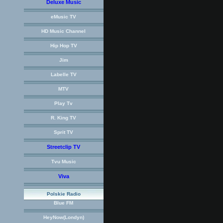
Deluxe Music
eMusic TV
HD Music Channel
Hip Hop TV
Jim
Labelle TV
MTV
Play Tv
R. King TV
Sprit TV
Streetclip TV
Tvu Music
Viva
Polskie Radio
Blue FM
HeyNow(Londyn)