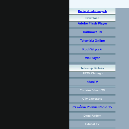
Dodaj do ulubionych
Download
Adobe Flash Player
Darmowa Tv
Telewizja Online
Kodi Wtyczki
Vlc Player
Telewizja Polska
ARTV Chicago
4funTV
Christus Vincit TV
CTv Jaworzno
Czwórka Polskie Radio TV
Dami Radom
Edusat TV