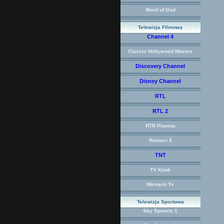
Word of God
Telewizja Filmowa
Channel 4
Classic Hollywood Movies
Discovery Channel
Disney Channel
RTL
RTL 2
RTR Planeta
Rustavi 2
TNT
TV Knob
Western Tv
Telewizja Sportowa
Sky Spoorts 1