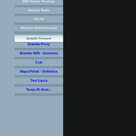
RMF Polskie Przeboje
Slonsky Radio
Tok FM
Wietrzne Radio(Chicago)
Dodatki Firmowe
Bramka Proxy
Bramka SMS - Darmowa
Czat
Mapa Polski - Dokładna
Test Łącza
Twoje IP, Host...