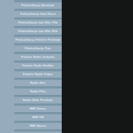
PolskaStacja Biesiada
PolskaStacja Italo Disco
PolskaStacja lata 60te 70te
PolskaStacja lata 80te 90te
PolskaStacja Polskie Przeboje
PolskaStacja Trax
Polskie Radio Jedynka
Polskie Radio Dwójka
Polskie Radio Trójka
Radio Alex
Radio Plus
Radio Złote Przeboje
RMF Dance
RMF FM
RMF Maxxx