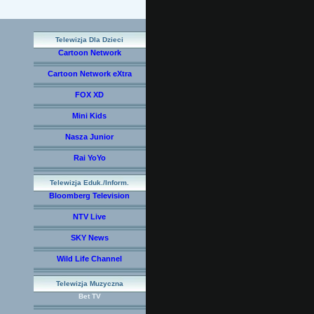
Telewizja Dla Dzieci
Cartoon Network
Cartoon Network eXtra
FOX XD
Mini Kids
Nasza Junior
Rai YoYo
Telewizja Eduk./Inform.
Bloomberg Television
NTV Live
SKY News
Wild Life Channel
Telewizja Muzyczna
Bet TV