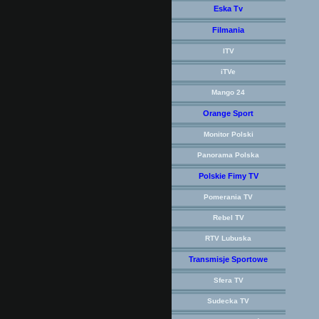
Eska Tv
Filmania
ITV
iTVe
Mango 24
Orange Sport
Monitor Polski
Panorama Polska
Polskie Fimy TV
Pomerania TV
Rebel TV
RTV Lubuska
Transmisje Sportowe
Sfera TV
Sudecka TV