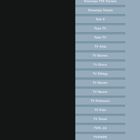
Telewizja TTK Tarnów
Telewizja Trwam
Tele 5
Toya TV
Tuba TV
TV Asta
TV Biznes
Tv Disco
TV Elbląg
TV Master
TV Narew
TV Polmusic
TV Puls
TV Toruń
TVPL 24
TViPKPE