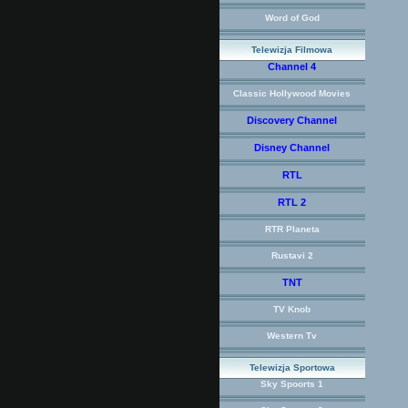
Word of God
Telewizja Filmowa
Channel 4
Classic Hollywood Movies
Discovery Channel
Disney Channel
RTL
RTL 2
RTR Planeta
Rustavi 2
TNT
TV Knob
Western Tv
Telewizja Sportowa
Sky Spoorts 1