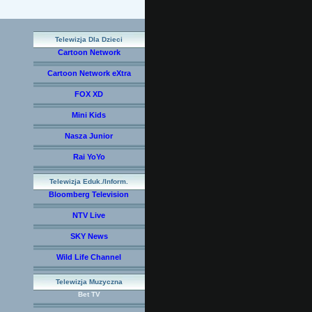
Telewizja Dla Dzieci
Cartoon Network
Cartoon Network eXtra
FOX XD
Mini Kids
Nasza Junior
Rai YoYo
Telewizja Eduk./Inform.
Bloomberg Television
NTV Live
SKY News
Wild Life Channel
Telewizja Muzyczna
Bet TV