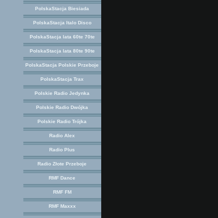
PolskaStacja Biesiada
PolskaStacja Italo Disco
PolskaStacja lata 60te 70te
PolskaStacja lata 80te 90te
PolskaStacja Polskie Przeboje
PolskaStacja Trax
Polskie Radio Jedynka
Polskie Radio Dwójka
Polskie Radio Trójka
Radio Alex
Radio Plus
Radio Złote Przeboje
RMF Dance
RMF FM
RMF Maxxx