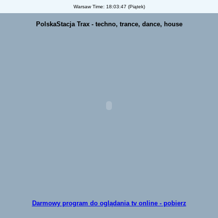
Warsaw Time:
18:03:47 (Piątek)
PolskaStacja Trax - techno, trance, dance, house
Darmowy program do oglądania tv online - pobierz