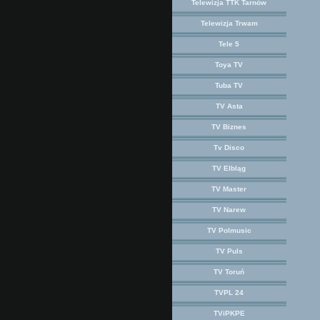
Telewizja TTK Tarnów
Telewizja Trwam
Tele 5
Toya TV
Tuba TV
TV Asta
TV Biznes
Tv Disco
TV Elbląg
TV Master
TV Narew
TV Polmusic
TV Puls
TV Toruń
TVPL 24
TViPKPE