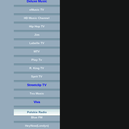
Deluxe Music
eMusic TV
HD Music Channel
Hip Hop TV
Jim
Labelle TV
MTV
Play Tv
R. King TV
Sprit TV
Streetclip TV
Tvu Music
Viva
Polskie Radio
Blue FM
HeyNow(Londyn)