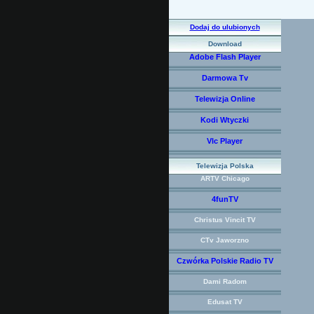
Dodaj do ulubionych
Download
Adobe Flash Player
Darmowa Tv
Telewizja Online
Kodi Wtyczki
Vlc Player
Telewizja Polska
ARTV Chicago
4funTV
Christus Vincit TV
CTv Jaworzno
Czwórka Polskie Radio TV
Dami Radom
Edusat TV