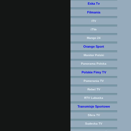
Eska Tv
Filmania
ITV
iTVe
Mango 24
Orange Sport
Monitor Polski
Panorama Polska
Polskie Fimy TV
Pomerania TV
Rebel TV
RTV Lubuska
Transmisje Sportowe
Sfera TV
Sudecka TV