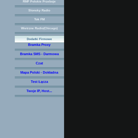
RMF Polskie Przeboje
Slonsky Radio
Tok FM
Wietrzne Radio(Chicago)
Dodatki Firmowe
Bramka Proxy
Bramka SMS - Darmowa
Czat
Mapa Polski - Dokładna
Test Łącza
Twoje IP, Host...