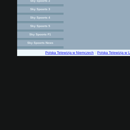
Sky Spoorts 2
Sky Spoorts 3
Sky Spoorts 4
Sky Spoorts 5
Sky Spoorts F1
Sky Spoorts News
Polska Telewizja w Niemczech
::
Polska Telewizja w 