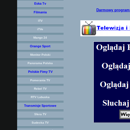
Eska Tv
Darmowy program d
Filmania
ITV
iTVe
Mango 24
Orange Sport
Monitor Polski
Panorama Polska
Polskie Fimy TV
Pomerania TV
Rebel TV
RTV Lubuska
Transmisje Sportowe
Sfera TV
Sudecka TV