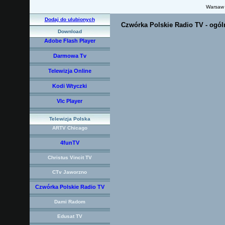
Warsaw
Dodaj do ulubionych
Czwórka Polskie Radio TV - ogól
Download
Adobe Flash Player
Darmowa Tv
Telewizja Online
Kodi Wtyczki
Vlc Player
Telewizja Polska
ARTV Chicago
4funTV
Christus Vincit TV
CTv Jaworzno
Czwórka Polskie Radio TV
Dami Radom
Edusat TV