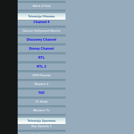
Word of God
Telewizja Filmowa
Channel 4
Classic Hollywood Movies
Discovery Channel
Disney Channel
RTL
RTL 2
RTR Planeta
Rustavi 2
TNT
TV Knob
Western Tv
Telewizja Sportowa
Sky Spoorts 1