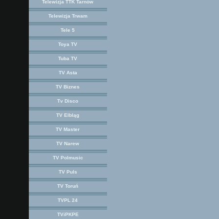
Telewizja TTK Tarnów
Telewizja Trwam
Tele 5
Toya TV
Tuba TV
TV Asta
TV Biznes
Tv Disco
TV Elbląg
TV Master
TV Narew
TV Polmusic
TV Puls
TV Toruń
TVPL 24
TViPKPE